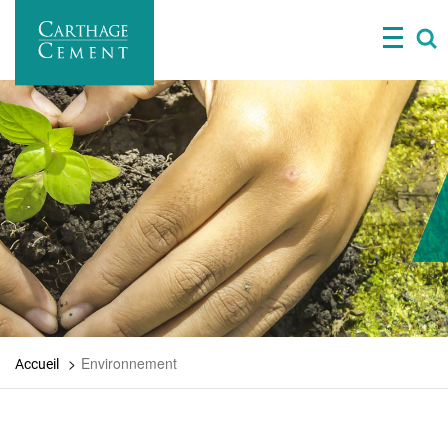
Aller
au
contenu
principal
Environnement
Accueil