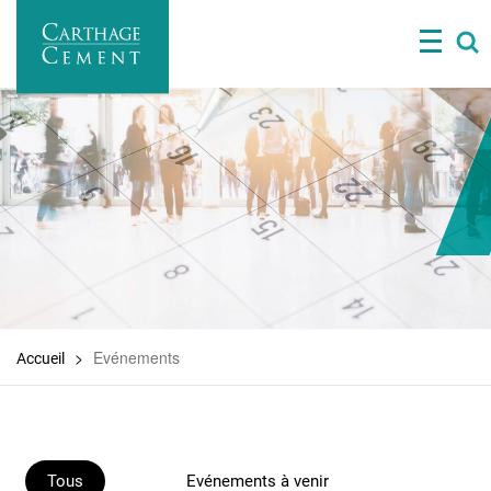
Aller
au
contenu
principal
Evénements
Accueil
Tous
Evénements à venir